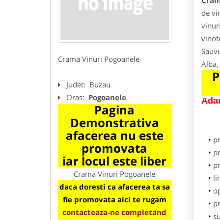
Cram
de vin
vinur
vinot
Sauvu
Crama Vinuri Pogoanele
Alba,
P
Judet:
Buzau
Oras:
Pogoanele
Adau
Pagina
Demonstrativa
afacerea nu este
p
promovata
pr
iar locul este liber
p
Crama Vinuri Pogoanele
li
daca doresti ca afacerea ta sa
o
fie promovata aici te rugam
pr
contacteaza-ne completand
su