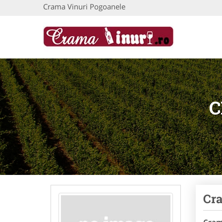
Crama Vinuri Pogoanele
C
Cra