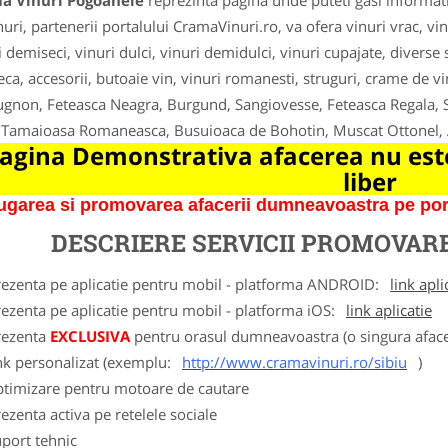
a Vinuri Pogoanele
reprezinta pagina unde puteti gasi informati
uri, partenerii portalului CramaVinuri.ro, va ofera vinuri vrac, vinur
i demiseci, vinuri dulci, vinuri demidulci, vinuri cupajate, diverse
eca, accesorii, butoaie vin, vinuri romanesti, struguri, crame de v
gnon, Feteasca Neagra, Burgund, Sangiovesse, Feteasca Regala, Sa
 Tamaioasa Romaneasca, Busuioaca de Bohotin, Muscat Ottonel,
agina Demonstrativa afacerea nu este
liber
garea si promovarea afacerii dumneavoastra pe porta
DESCRIERE SERVICII PROMOVAR
rezenta pe aplicatie pentru mobil - platforma ANDROID:
link apli
ezenta pe aplicatie pentru mobil - platforma iOS:
link aplicatie
rezenta
EXCLUSIVA
pentru orasul dumneavoastra (o singura afacer
nk personalizat (exemplu:
http://www.cramavinuri.ro/sibiu
)
ptimizare pentru motoare de cautare
ezenta activa pe retelele sociale
port tehnic