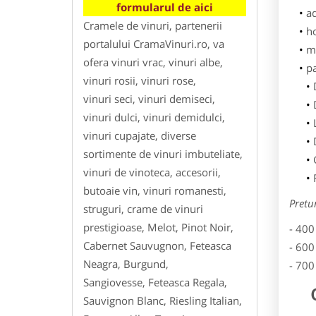
formularul de aici
ad
Cramele de vinuri, partenerii
h
portalului CramaVinuri.ro, va
m
ofera vinuri vrac, vinuri albe,
p
vinuri rosii, vinuri rose,
vinuri seci, vinuri demiseci,
vinuri dulci, vinuri demidulci,
vinuri cupajate, diverse
sortimente de vinuri imbuteliate,
vinuri de vinoteca, accesorii,
butoaie vin, vinuri romanesti,
Pretu
struguri, crame de vinuri
prestigioase, Melot, Pinot Noir,
- 400
Cabernet Sauvugnon, Feteasca
- 600
Neagra, Burgund,
- 700
Sangiovesse, Feteasca Regala,
Sauvignon Blanc, Riesling Italian,