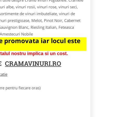
i utile despre
Crama Vinuri Pogoanele
. Cramele
i albe, vinuri rosii, vinuri rose, vinuri seci,
 sortimente de vinuri imbuteliate, vinuri de
inuri prestigioase, Melot, Pinot Noir, Cabernet
uvignon Blanc, Riesling Italian, Feteasca
 Amestecuri Nobile
 promovata iar locul este
lul nostru implica si un cost.
E
CRAMAVINURI.RO
catie
e pentru fiecare oras)