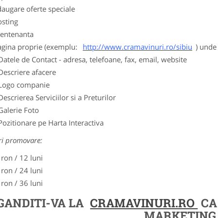
augare oferte speciale
osting
entenanta
agina proprie (exemplu:
http://www.cramavinuri.ro/sibiu
) unde 
Datele de Contact - adresa, telefoane, fax, email, website
Descriere afacere
Logo companie
Descrierea Serviciilor si a Preturilor
Galerie Foto
Pozitionare pe Harta Interactiva
ri promovare:
 ron / 12 luni
 ron / 24 luni
 ron / 36 luni
GANDITI-VA LA
CRAMAVINURI.RO
CA
MARKETING