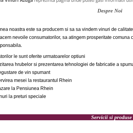
a Vinuri Azuga
reprezinta pagina unde puteti gasi informatii uti
Despre Noi
nea noastra este sa producem si sa sa vindem vinuri de calitate a
facem nevoile consumatorilor, sa atingem prosperitate comuna cu 
sponsabila.
atorilor le sunt oferite urmatoarelor optiuni
zitarea hrubelor si prezentarea tehnologiei de fabricatie a spuma
egustare de vin spumant
ervirea mesei la restaurantul Rhein
azare la Pensiunea Rhein
nuri la preturi speciale
Servicii si produse