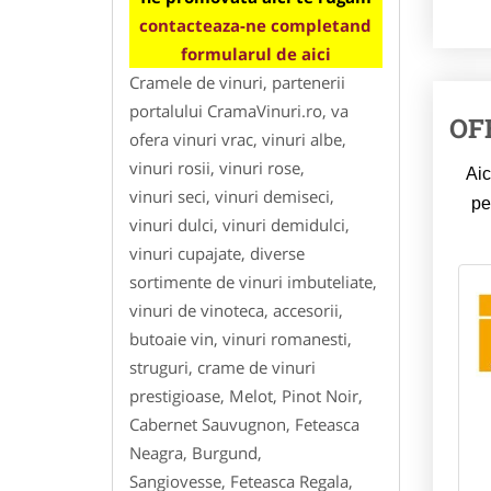
contacteaza-ne completand
formularul de aici
Cramele de vinuri, partenerii
portalului CramaVinuri.ro, va
OF
ofera vinuri vrac, vinuri albe,
vinuri rosii, vinuri rose,
Aic
vinuri seci, vinuri demiseci,
pe
vinuri dulci, vinuri demidulci,
vinuri cupajate, diverse
sortimente de vinuri imbuteliate,
vinuri de vinoteca, accesorii,
butoaie vin, vinuri romanesti,
struguri, crame de vinuri
prestigioase, Melot, Pinot Noir,
Cabernet Sauvugnon, Feteasca
Neagra, Burgund,
Sangiovesse, Feteasca Regala,