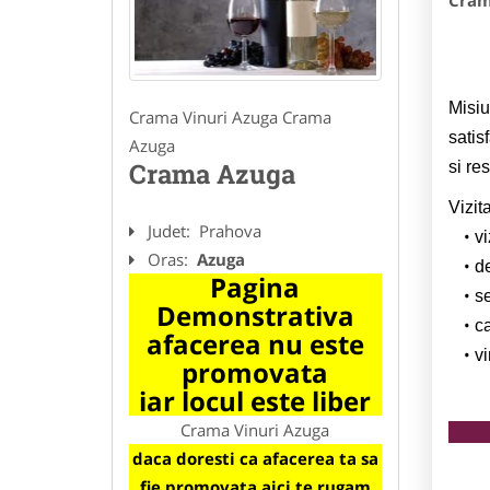
Cram
Misiu
Crama Vinuri Azuga Crama
satis
Azuga
Crama Azuga
si re
Vizit
Judet:
Prahova
vi
Oras:
Azuga
d
Pagina
s
Demonstrativa
c
afacerea nu este
vi
promovata
iar locul este liber
Crama Vinuri Azuga
daca doresti ca afacerea ta sa
fie promovata aici te rugam