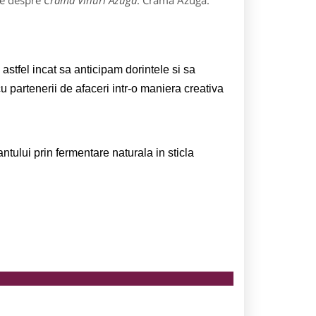
le despre
Crama Vinuri Azuga
: Crama Azuga.
stfel incat sa anticipam dorintele si sa
partenerii de afaceri intr-o maniera creativa
ntului prin fermentare naturala in sticla