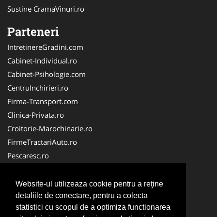
Sustine CramaVinuri.ro
Parteneri
IntretinereGradini.com
Cabinet-Individual.ro
Cabinet-Psihologie.com
CentruInchirieri.ro
Firma-Transport.com
Clinica-Privata.ro
Croitorie-Marochinarie.ro
FirmeTractariAuto.ro
Pescaresc.ro
Servicii-DDD.com
Alpinist-Utilitar.com
Website-ul utilizeaza cookie pentru a reţine
Cardiologul.ro
detaliile de conectare, pentru a colecta
statistici cu scopul de a optimiza functionarea
FirmaTractariAuto.ro