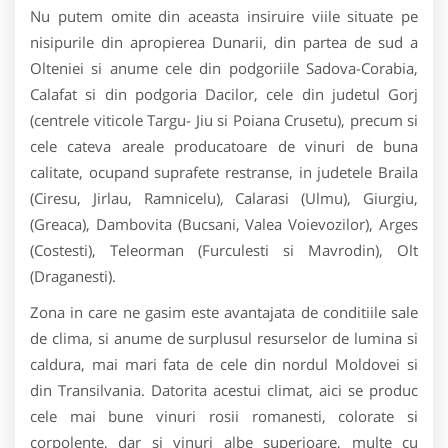
Nu putem omite din aceasta insiruire viile situate pe
nisipurile din apropierea Dunarii, din partea de sud a
Olteniei si anume cele din podgoriile Sadova-Corabia,
Calafat si din podgoria Dacilor, cele din judetul Gorj
(centrele viticole Targu- Jiu si Poiana Crusetu), precum si
cele cateva areale producatoare de vinuri de buna
calitate, ocupand suprafete restranse, in judetele Braila
(Ciresu, Jirlau, Ramnicelu), Calarasi (Ulmu), Giurgiu,
(Greaca), Dambovita (Bucsani, Valea Voievozilor), Arges
(Costesti), Teleorman (Furculesti si Mavrodin), Olt
(Draganesti).
Zona in care ne gasim este avantajata de conditiile sale
de clima, si anume de surplusul resurselor de lumina si
caldura, mai mari fata de cele din nordul Moldovei si
din Transilvania. Datorita acestui climat, aici se produc
cele mai bune vinuri rosii romanesti, colorate si
corpolente, dar si vinuri albe superioare, multe cu