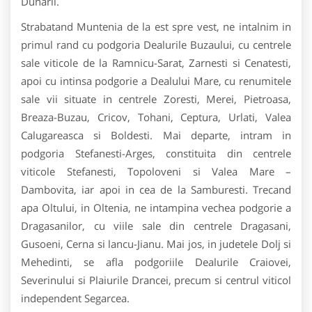
Dunarii.
Strabatand Muntenia de la est spre vest, ne intalnim in
primul rand cu podgoria Dealurile Buzaului, cu centrele
sale viticole de la Ramnicu-Sarat, Zarnesti si Cenatesti,
apoi cu intinsa podgorie a Dealului Mare, cu renumitele
sale vii situate in centrele Zoresti, Merei, Pietroasa,
Breaza-Buzau, Cricov, Tohani, Ceptura, Urlati, Valea
Calugareasca si Boldesti. Mai departe, intram in
podgoria Stefanesti-Arges, constituita din centrele
viticole Stefanesti, Topoloveni si Valea Mare –
Dambovita, iar apoi in cea de la Samburesti. Trecand
apa Oltului, in Oltenia, ne intampina vechea podgorie a
Dragasanilor, cu viile sale din centrele Dragasani,
Gusoeni, Cerna si lancu-Jianu. Mai jos, in judetele Dolj si
Mehedinti, se afla podgoriile Dealurile Craiovei,
Severinului si Plaiurile Drancei, precum si centrul viticol
independent Segarcea.