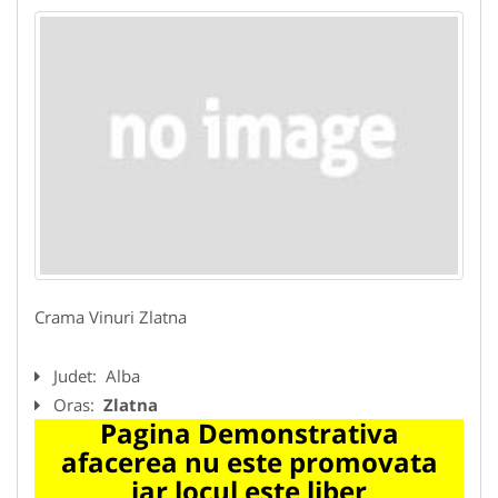
Crama Vinuri Zlatna
Judet:
Alba
Oras:
Zlatna
Pagina Demonstrativa
afacerea nu este promovata
iar locul este liber