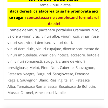
Crama Vinuri Zlatna
daca doresti ca afacerea ta sa fie promovata aici
te rugam
contacteaza-ne completand formularul
de aici
Cramele de vinuri, partenerii portalului CramaVinuri.ro,
va ofera vinuri vrac, vinuri albe, vinuri rosii, vinuri rose,
vinuri seci, vinuri demiseci, vinuri dulci,
vinuri demidulci, vinuri cupajate, diverse sortimente de
vinuri imbuteliate, vinuri de vinoteca, accesorii, butoaie
vin, vinuri romanesti, struguri, crame de vinuri
prestigioase, Melot, Pinot Noir, Cabernet Sauvugnon,
Feteasca Neagra, Burgund, Sangiovesse, Feteasca
Regala, Sauvignon Blanc, Riesling Italian, Feteasca
Alba, Tamaioasa Romaneasca, Busuioaca de Bohotin,
Muscat Ottonel, Amestecuri Nobile