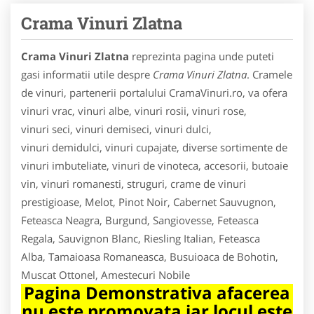
Crama Vinuri Zlatna
Crama Vinuri Zlatna
reprezinta pagina unde puteti
gasi informatii utile despre
Crama Vinuri Zlatna
. Cramele
de vinuri, partenerii portalului CramaVinuri.ro, va ofera
vinuri vrac, vinuri albe, vinuri rosii, vinuri rose,
vinuri seci, vinuri demiseci, vinuri dulci,
vinuri demidulci, vinuri cupajate, diverse sortimente de
vinuri imbuteliate, vinuri de vinoteca, accesorii, butoaie
vin, vinuri romanesti, struguri, crame de vinuri
prestigioase, Melot, Pinot Noir, Cabernet Sauvugnon,
Feteasca Neagra, Burgund, Sangiovesse, Feteasca
Regala, Sauvignon Blanc, Riesling Italian, Feteasca
Alba, Tamaioasa Romaneasca, Busuioaca de Bohotin,
Muscat Ottonel, Amestecuri Nobile
Pagina Demonstrativa afacerea
nu este promovata iar locul este