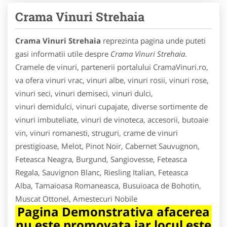
Crama Vinuri Strehaia
Crama Vinuri Strehaia
reprezinta pagina unde puteti
gasi informatii utile despre
Crama Vinuri Strehaia
.
Cramele de vinuri, partenerii portalului CramaVinuri.ro,
va ofera vinuri vrac, vinuri albe, vinuri rosii, vinuri rose,
vinuri seci, vinuri demiseci, vinuri dulci,
vinuri demidulci, vinuri cupajate, diverse sortimente de
vinuri imbuteliate, vinuri de vinoteca, accesorii, butoaie
vin, vinuri romanesti, struguri, crame de vinuri
prestigioase, Melot, Pinot Noir, Cabernet Sauvugnon,
Feteasca Neagra, Burgund, Sangiovesse, Feteasca
Regala, Sauvignon Blanc, Riesling Italian, Feteasca
Alba, Tamaioasa Romaneasca, Busuioaca de Bohotin,
Muscat Ottonel, Amestecuri Nobile
Pagina Demonstrativa afacerea
nu este promovata iar locul este