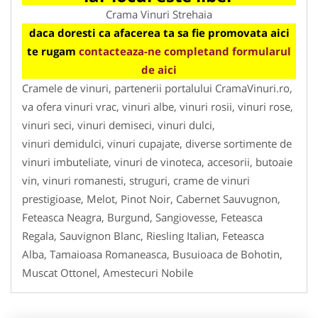
Crama Vinuri Strehaia
daca doresti ca afacerea ta sa fie promovata aici
te rugam
contacteaza-ne completand formularul
de aici
Cramele de vinuri, partenerii portalului CramaVinuri.ro,
va ofera vinuri vrac, vinuri albe, vinuri rosii, vinuri rose,
vinuri seci, vinuri demiseci, vinuri dulci,
vinuri demidulci, vinuri cupajate, diverse sortimente de
vinuri imbuteliate, vinuri de vinoteca, accesorii, butoaie
vin, vinuri romanesti, struguri, crame de vinuri
prestigioase, Melot, Pinot Noir, Cabernet Sauvugnon,
Feteasca Neagra, Burgund, Sangiovesse, Feteasca
Regala, Sauvignon Blanc, Riesling Italian, Feteasca
Alba, Tamaioasa Romaneasca, Busuioaca de Bohotin,
Muscat Ottonel, Amestecuri Nobile