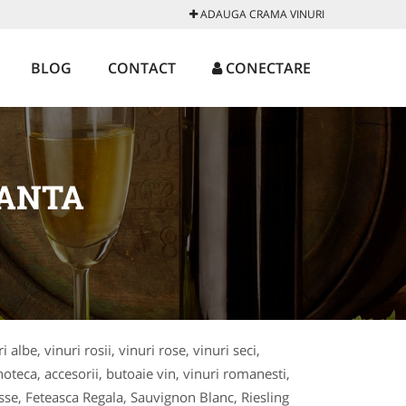
ADAUGA CRAMA VINURI
BLOG
CONTACT
CONECTARE
TANTA
albe, vinuri rosii, vinuri rose, vinuri seci,
noteca, accesorii, butoaie vin, vinuri romanesti,
se, Feteasca Regala, Sauvignon Blanc, Riesling