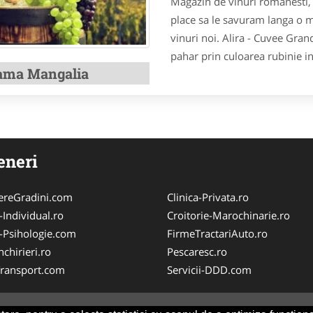
Magazin de vinuri romanesti,
place sa le savuram langa o
vinuri noi. Alira - Cuvee Gran
pahar prin culoarea rubinie in
ama Mangalia
eneri
nereGradini.com
Clinica-Privata.ro
-Individual.ro
Croitorie-Marochinarie.ro
-Psihologie.com
FirmeTractariAuto.ro
chirieri.ro
Pescaresc.ro
Transport.com
Servicii-DDD.com