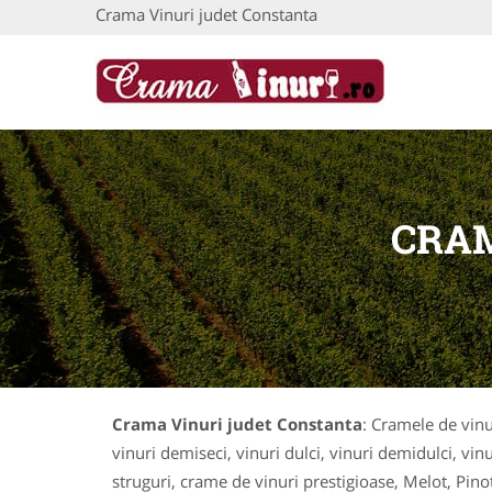
Crama Vinuri judet Constanta
CRAM
Crama Vinuri judet Constanta
: Cramele de vinur
vinuri demiseci, vinuri dulci, vinuri demidulci, vin
struguri, crame de vinuri prestigioase, Melot, Pi