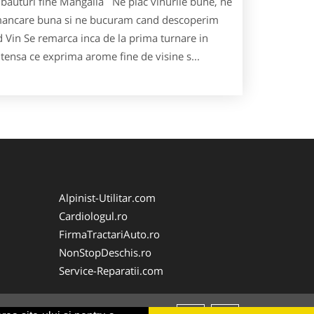
 bauturi fine Mangalia Ne plac vinurile bune, ne
 mancare buna si ne bucuram cand descoperim
d Vin Se remarca inca de la prima turnare in
tensa ce exprima arome fine de visine s...
Alpinist-Utilitar.com
Cardiologul.ro
FirmaTractariAuto.ro
NonStopDeschis.ro
Service-Reparatii.com