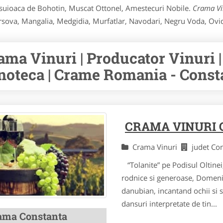
suioaca de Bohotin, Muscat Ottonel, Amestecuri Nobile.
Crama Vi
rsova, Mangalia, Medgidia, Murfatlar, Navodari, Negru Voda, Ovid
ama Vinuri | Producator Vinuri |
noteca | Crame Romania - Const
CRAMA VINURI
Crama Vinuri
judet Co
“Tolanite” pe Podisul Oltinei
rodnice si generoase, Domeniil
danubian, incantand ochii si s
dansuri interpretate de tin...
ama Constanta