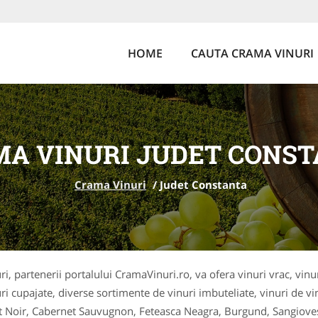
HOME
CAUTA CRAMA VINURI
A VINURI JUDET CONS
Crama Vinuri
/
Judet Constanta
i, partenerii portalului CramaVinuri.ro, va ofera vinuri vrac, vinuri 
uri cupajate, diverse sortimente de vinuri imbuteliate, vinuri de vi
not Noir, Cabernet Sauvugnon, Feteasca Neagra, Burgund, Sangioves