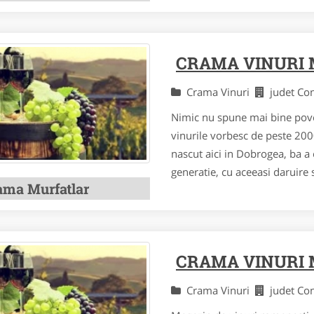
CRAMA VINURI
Crama Vinuri
judet Co
Nimic nu spune mai bine povest
vinurile vorbesc de peste 200
nascut aici in Dobrogea, ba a 
generatie, cu aceeasi daruire si
ama Murfatlar
CRAMA VINURI
Crama Vinuri
judet Co