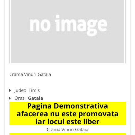
Crama Vinuri Gataia
Judet:
Timis
Oras:
Gataia
Pagina Demonstrativa
afacerea nu este promovata
iar locul este liber
Crama Vinuri Gataia