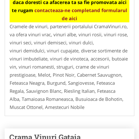
daca doresti ca afacerea ta sa fie promovata aici
te rugam
contacteaza-ne completand formularul
de aici
Cramele de vinuri, partenerii portalului CramaVinuri.ro,
va ofera vinuri vrac, vinuri albe, vinuri rosii, vinuri rose,
vinuri seci, vinuri demiseci, vinuri dulci,
vinuri demidulci, vinuri cupajate, diverse sortimente de
vinuri imbuteliate, vinuri de vinoteca, accesorii, butoaie
vin, vinuri romanesti, struguri, crame de vinuri
prestigioase, Melot, Pinot Noir, Cabernet Sauvugnon,
Feteasca Neagra, Burgund, Sangiovesse, Feteasca
Regala, Sauvignon Blanc, Riesling Italian, Feteasca
Alba, Tamaioasa Romaneasca, Busuioaca de Bohotin,
Muscat Ottonel, Amestecuri Nobile
Crama Vinuri Gataia