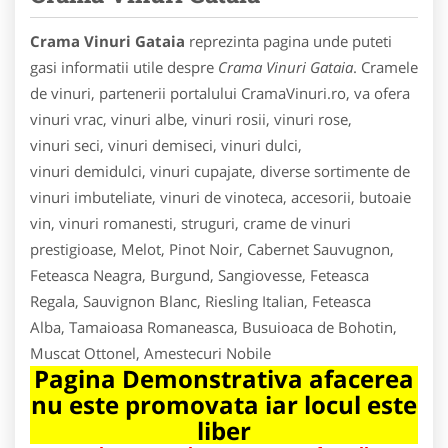
Crama Vinuri Gataia
reprezinta pagina unde puteti
gasi informatii utile despre
Crama Vinuri Gataia
. Cramele
de vinuri, partenerii portalului CramaVinuri.ro, va ofera
vinuri vrac, vinuri albe, vinuri rosii, vinuri rose,
vinuri seci, vinuri demiseci, vinuri dulci,
vinuri demidulci, vinuri cupajate, diverse sortimente de
vinuri imbuteliate, vinuri de vinoteca, accesorii, butoaie
vin, vinuri romanesti, struguri, crame de vinuri
prestigioase, Melot, Pinot Noir, Cabernet Sauvugnon,
Feteasca Neagra, Burgund, Sangiovesse, Feteasca
Regala, Sauvignon Blanc, Riesling Italian, Feteasca
Alba, Tamaioasa Romaneasca, Busuioaca de Bohotin,
Muscat Ottonel, Amestecuri Nobile
Pagina Demonstrativa afacerea
nu este promovata iar locul este
liber