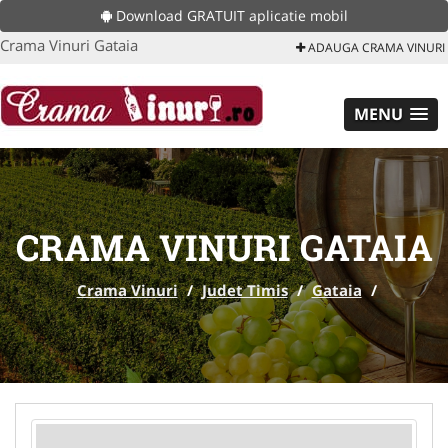
Download GRATUIT aplicatie mobil
Crama Vinuri Gataia
ADAUGA CRAMA VINURI
MENU
CRAMA VINURI GATAIA
Crama Vinuri
/
Judet Timis
/
Gataia
/