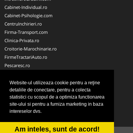
Cabinet-Individual.ro
Cabinet-Psihologie.com
CentruInchirieri.ro
Firma-Transport.com
Clinica-Privata.ro
Croitorie-Marochinarie.ro
FirmeTractariAuto.ro
Pescaresc.ro
Servicii-DDD.com
Alpinist-Utilitar.com
Website-ul utilizeaza cookie pentru a reţine
Cardiologul.ro
detaliile de conectare, pentru a colecta
statistici cu scopul de a optimiza functionarea
FirmaTractariAuto.ro
site-ului si pentru a furniza marketing in baza
NonStopDeschis.ro
intereselor dvs.
Service-Reparatii.com
Am inteles, sunt de acord!