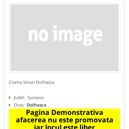
Crama Vinuri Dolhasca
Judet:
Suceava
Oras:
Dolhasca
Pagina Demonstrativa
afacerea nu este promovata
iar locul este liber