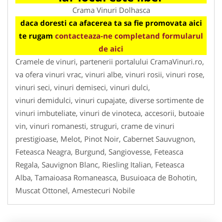
Crama Vinuri Dolhasca
daca doresti ca afacerea ta sa fie promovata aici
te rugam
contacteaza-ne completand formularul
de aici
Cramele de vinuri, partenerii portalului CramaVinuri.ro,
va ofera vinuri vrac, vinuri albe, vinuri rosii, vinuri rose,
vinuri seci, vinuri demiseci, vinuri dulci,
vinuri demidulci, vinuri cupajate, diverse sortimente de
vinuri imbuteliate, vinuri de vinoteca, accesorii, butoaie
vin, vinuri romanesti, struguri, crame de vinuri
prestigioase, Melot, Pinot Noir, Cabernet Sauvugnon,
Feteasca Neagra, Burgund, Sangiovesse, Feteasca
Regala, Sauvignon Blanc, Riesling Italian, Feteasca
Alba, Tamaioasa Romaneasca, Busuioaca de Bohotin,
Muscat Ottonel, Amestecuri Nobile