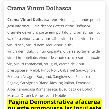
Crama Vinuri Dolhasca
Crama Vinuri Dolhasca
reprezinta pagina unde puteti
gasi informatii utile despre
Crama Vinuri Dolhasca
.
Cramele de vinuri, partenerii portalului CramaVinuri.ro,
va ofera vinuri vrac, vinuri albe, vinuri rosii, vinuri rose,
vinuri seci, vinuri demiseci, vinuri dulci,
vinuri demidulci, vinuri cupajate, diverse sortimente de
vinuri imbuteliate, vinuri de vinoteca, accesorii, butoaie
vin, vinuri romanesti, struguri, crame de vinuri
prestigioase, Melot, Pinot Noir, Cabernet Sauvugnon,
Feteasca Neagra, Burgund, Sangiovesse, Feteasca
Regala, Sauvignon Blanc, Riesling Italian, Feteasca
Alba, Tamaioasa Romaneasca, Busuioaca de Bohotin,
Muscat Ottonel, Amestecuri Nobile
Pagina Demonstrativa afacerea
nu este promovata iar locul este