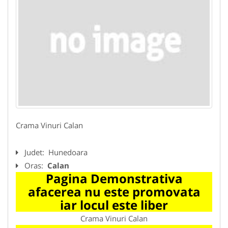
Crama Vinuri Calan
Judet:
Hunedoara
Oras:
Calan
Pagina Demonstrativa
afacerea nu este promovata
iar locul este liber
Crama Vinuri Calan