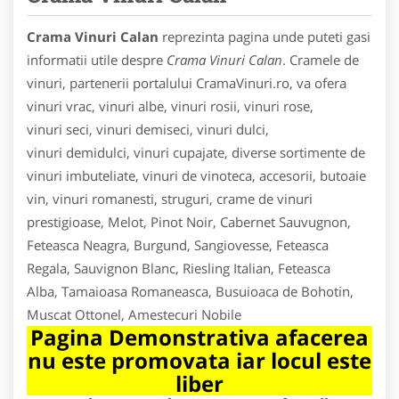
Crama Vinuri Calan
reprezinta pagina unde puteti gasi
informatii utile despre
Crama Vinuri Calan
. Cramele de
vinuri, partenerii portalului CramaVinuri.ro, va ofera
vinuri vrac, vinuri albe, vinuri rosii, vinuri rose,
vinuri seci, vinuri demiseci, vinuri dulci,
vinuri demidulci, vinuri cupajate, diverse sortimente de
vinuri imbuteliate, vinuri de vinoteca, accesorii, butoaie
vin, vinuri romanesti, struguri, crame de vinuri
prestigioase, Melot, Pinot Noir, Cabernet Sauvugnon,
Feteasca Neagra, Burgund, Sangiovesse, Feteasca
Regala, Sauvignon Blanc, Riesling Italian, Feteasca
Alba, Tamaioasa Romaneasca, Busuioaca de Bohotin,
Muscat Ottonel, Amestecuri Nobile
Pagina Demonstrativa afacerea
nu este promovata iar locul este
liber