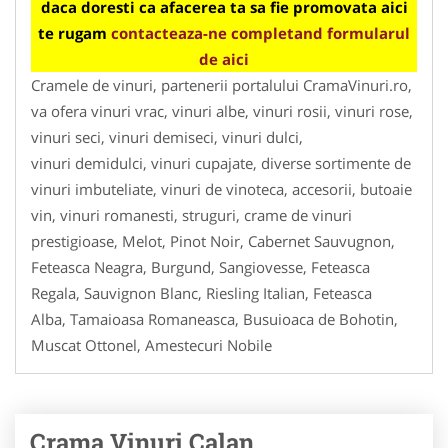
daca doresti ca afacerea ta sa fie promovata aici
te rugam
contacteaza-ne completand formularul
de aici
Cramele de vinuri, partenerii portalului CramaVinuri.ro,
va ofera vinuri vrac, vinuri albe, vinuri rosii, vinuri rose,
vinuri seci, vinuri demiseci, vinuri dulci,
vinuri demidulci, vinuri cupajate, diverse sortimente de
vinuri imbuteliate, vinuri de vinoteca, accesorii, butoaie
vin, vinuri romanesti, struguri, crame de vinuri
prestigioase, Melot, Pinot Noir, Cabernet Sauvugnon,
Feteasca Neagra, Burgund, Sangiovesse, Feteasca
Regala, Sauvignon Blanc, Riesling Italian, Feteasca
Alba, Tamaioasa Romaneasca, Busuioaca de Bohotin,
Muscat Ottonel, Amestecuri Nobile
Crama Vinuri Calan