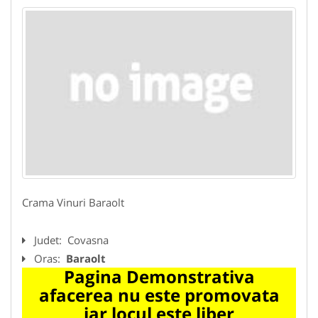
Crama Vinuri Baraolt
Judet:
Covasna
Oras:
Baraolt
Pagina Demonstrativa
afacerea nu este promovata
iar locul este liber