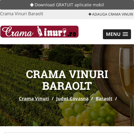
Download GRATUIT aplicatie mobil
Crama Vinuri Baraolt
ADAUGA CRAMA VINURI
MENU
CRAMA VINURI
BARAOLT
Crama Vinuri
/
Judet Covasna
/
Baraolt
/