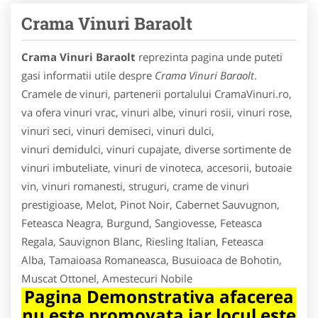
Crama Vinuri Baraolt
Crama Vinuri Baraolt
reprezinta pagina unde puteti
gasi informatii utile despre
Crama Vinuri Baraolt
.
Cramele de vinuri, partenerii portalului CramaVinuri.ro,
va ofera vinuri vrac, vinuri albe, vinuri rosii, vinuri rose,
vinuri seci, vinuri demiseci, vinuri dulci,
vinuri demidulci, vinuri cupajate, diverse sortimente de
vinuri imbuteliate, vinuri de vinoteca, accesorii, butoaie
vin, vinuri romanesti, struguri, crame de vinuri
prestigioase, Melot, Pinot Noir, Cabernet Sauvugnon,
Feteasca Neagra, Burgund, Sangiovesse, Feteasca
Regala, Sauvignon Blanc, Riesling Italian, Feteasca
Alba, Tamaioasa Romaneasca, Busuioaca de Bohotin,
Muscat Ottonel, Amestecuri Nobile
Pagina Demonstrativa afacerea
nu este promovata iar locul este