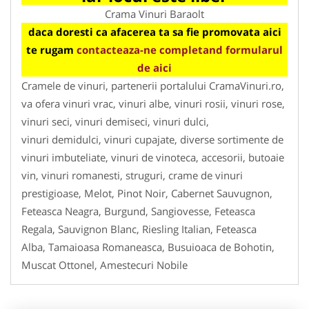
Crama Vinuri Baraolt
daca doresti ca afacerea ta sa fie promovata aici
te rugam
contacteaza-ne completand formularul
de aici
Cramele de vinuri, partenerii portalului CramaVinuri.ro,
va ofera vinuri vrac, vinuri albe, vinuri rosii, vinuri rose,
vinuri seci, vinuri demiseci, vinuri dulci,
vinuri demidulci, vinuri cupajate, diverse sortimente de
vinuri imbuteliate, vinuri de vinoteca, accesorii, butoaie
vin, vinuri romanesti, struguri, crame de vinuri
prestigioase, Melot, Pinot Noir, Cabernet Sauvugnon,
Feteasca Neagra, Burgund, Sangiovesse, Feteasca
Regala, Sauvignon Blanc, Riesling Italian, Feteasca
Alba, Tamaioasa Romaneasca, Busuioaca de Bohotin,
Muscat Ottonel, Amestecuri Nobile