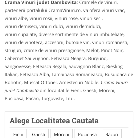
Crama Vinuri judet Dambovita
: Cramele de vinuri,
partenerii portalului CramaVinuri.ro, va ofera vinuri vrac,
vinuri albe, vinuri rosii, vinuri rose, vinuri seci,
vinuri demiseci, vinuri dulci, vinuri demidulci,
vinuri cupajate, diverse sortimente de vinuri imbuteliate,
vinuri de vinoteca, accesorii, butoaie vin, vinuri romanesti,
struguri, crame de vinuri prestigioase, Melot, Pinot Noir,
Cabernet Sauvugnon, Feteasca Neagra, Burgund,
Sangiovesse, Feteasca Regala, Sauvignon Blanc, Riesling
Italian, Feteasca Alba, Tamaioasa Romaneasca, Busuioaca de
Bohotin, Muscat Ottonel, Amestecuri Nobile.
Crama Vinuri
judet Dambovita
din localitatile Fieni, Gaesti, Moreni,
Pucioasa, Racari, Targoviste, Titu.
Alege Localitatea Cautata
Fieni
Gaesti
Moreni
Pucioasa
Racari