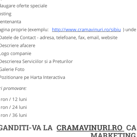
augare oferte speciale
osting
entenanta
agina proprie (exemplu:
http://www.cramavinuri.ro/sibiu
) unde 
Datele de Contact - adresa, telefoane, fax, email, website
Descriere afacere
Logo companie
Descrierea Serviciilor si a Preturilor
Galerie Foto
Pozitionare pe Harta Interactiva
ri promovare:
 ron / 12 luni
 ron / 24 luni
 ron / 36 luni
GANDITI-VA LA
CRAMAVINURI.RO
CA
MARKETING