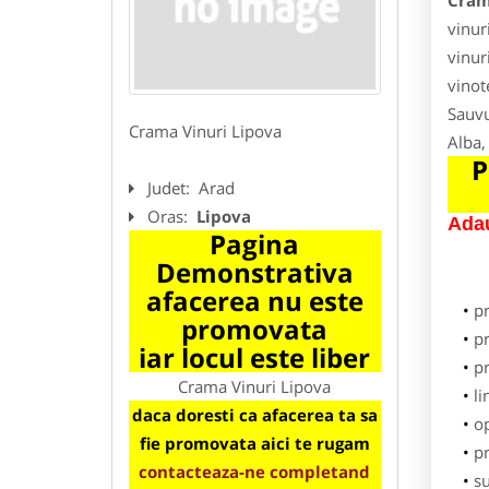
Cram
vinuri
vinur
vinot
Sauvu
Crama Vinuri Lipova
Alba,
P
Judet:
Arad
Oras:
Lipova
Adau
Pagina
Demonstrativa
afacerea nu este
p
promovata
pr
iar locul este liber
p
Crama Vinuri Lipova
li
daca doresti ca afacerea ta sa
o
fie promovata aici te rugam
pr
contacteaza-ne completand
su