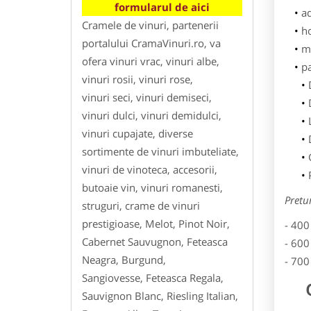
formularul de aici
ad
Cramele de vinuri, partenerii
h
portalului CramaVinuri.ro, va
m
ofera vinuri vrac, vinuri albe,
p
vinuri rosii, vinuri rose,
vinuri seci, vinuri demiseci,
vinuri dulci, vinuri demidulci,
vinuri cupajate, diverse
sortimente de vinuri imbuteliate,
vinuri de vinoteca, accesorii,
butoaie vin, vinuri romanesti,
Pretu
struguri, crame de vinuri
prestigioase, Melot, Pinot Noir,
- 400
Cabernet Sauvugnon, Feteasca
- 600
Neagra, Burgund,
- 700
Sangiovesse, Feteasca Regala,
Sauvignon Blanc, Riesling Italian,