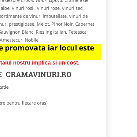
ile despre
Crama Vinuri Lipova
. Cramele de
lbe, vinuri rosii, vinuri rose, vinuri seci,
 sortimente de vinuri imbuteliate, vinuri de
inuri prestigioase, Melot, Pinot Noir, Cabernet
uvignon Blanc, Riesling Italian, Feteasca
 Amestecuri Nobile
 promovata iar locul este
lul nostru implica si un cost.
E
CRAMAVINURI.RO
catie
e pentru fiecare oras)